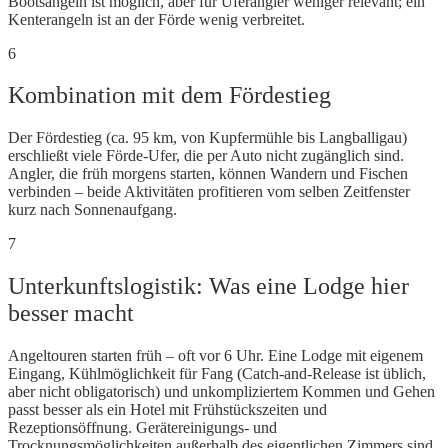
Bootsangeln ist möglich, aber für Uferangler weniger relevant; ein
Kenterangeln ist an der Förde wenig verbreitet.
6
Kombination mit dem Fördestieg
Der Fördestieg (ca. 95 km, von Kupfermühle bis Langballigau)
erschließt viele Förde-Ufer, die per Auto nicht zugänglich sind.
Angler, die früh morgens starten, können Wandern und Fischen
verbinden – beide Aktivitäten profitieren vom selben Zeitfenster
kurz nach Sonnenaufgang.
7
Unterkunftslogistik: Was eine Lodge hier
besser macht
Angeltouren starten früh – oft vor 6 Uhr. Eine Lodge mit eigenem
Eingang, Kühlmöglichkeit für Fang (Catch-and-Release ist üblich,
aber nicht obligatorisch) und unkompliziertem Kommen und Gehen
passt besser als ein Hotel mit Frühstückszeiten und
Rezeptionsöffnung. Gerätereinigungs- und
Trocknungsmöglichkeiten außerhalb des eigentlichen Zimmers sind